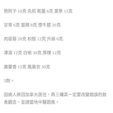
熟附子 10克 先煎 乾薑 6克 黨參 15克
甘草 6克 當歸 8克 懷牛膝 20克
肉蓯蓉 20克 枳殼 12克 升麻 6克
澤瀉 12克 白術 30克 厚樸 12克
廣藿香 15克 鳳凰衣 30克
5劑。
因病人將回加拿大居住，再三囑其一定要改變錯誤的飲
食觀念。並請當地中醫跟進。