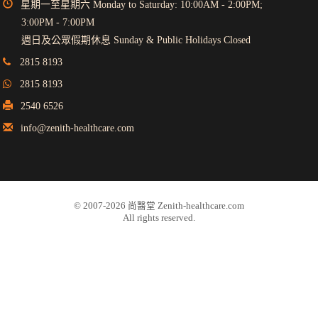
星期一至星期六 Monday to Saturday: 10:00AM - 2:00PM;
3:00PM - 7:00PM
週日及公眾假期休息 Sunday & Public Holidays Closed
2815 8193
2815 8193
2540 6526
info@zenith-healthcare.com
© 2007-
2026
尚醫堂 Zenith-healthcare.com
All rights reserved.