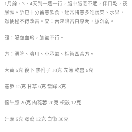
1月餘，3、4天到一週一行，腹中脹悶不適，伴口乾，夜
尿頻。訴已十分留意飲食，經常特意多吃蔬菜、水果，
然便秘不得改善。查：舌淡暗苔白厚濁，脈沉弱。
證：陽虛血瘀，腑氣不行。
方：溫脾、濟川、小承氣、枳術四合方。
大黃 6克 後下 熟附子 10克 先煎 乾薑 6克
黨參 15克 甘草 6克 當歸 8克
懷牛膝 20克 肉蓯蓉 20克 枳殼 12克
升麻 6克 澤瀉 12克 白術 30克