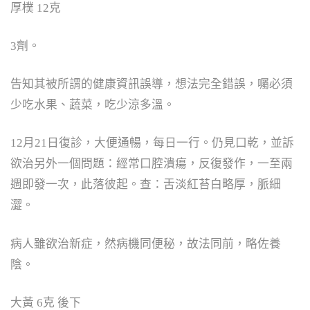
厚樸 12克
3劑。
告知其被所謂的健康資訊誤導，想法完全錯誤，囑必須
少吃水果、蔬菜，吃少涼多溫。
12月21日復診，大便通暢，每日一行。仍見口乾，並訴
欲治另外一個問題：經常口腔潰瘍，反復發作，一至兩
週即發一次，此落彼起。查：舌淡紅苔白略厚，脈細
澀。
病人雖欲治新症，然病機同便秘，故法同前，略佐養
陰。
大黃 6克 後下