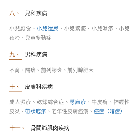
八、
兒科疾病
小兒厭食、
小兒遺尿
、小兒紫癜、小兒濕疹、小兒
夜啼、兒童多動症
九、
男科疾病
不育、陽痿、前列腺炎、前列腺肥大
十、
皮膚科疾病
成人濕疹、乾燥綜合症、
蕁麻疹
、牛皮癬、神經性
皮炎、
帶狀庖疹
、老年性皮膚瘙癢、
痤瘡（暗瘡）
十一、
骨關節肌肉疾病