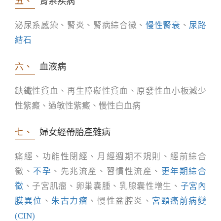
五、
腎系疾病
泌尿系感染、腎炎、腎病綜合徵、
慢性腎衰
、
尿路
結石
六、
血液病
缺鐵性貧血、再生障礙性貧血、原發性血小板減少
性紫癜、過敏性紫癜、慢性白血病
七、
婦女經帶胎產雜病
痛經、功能性閉經、月經週期不規則、經前綜合
徵、
不孕
、先兆流產、習慣性流產、
更年期綜合
徵
、子宮肌瘤、卵巢囊腫、乳腺囊性增生、
子宮內
膜異位
、
朱古力瘤
、慢性盆腔炎、
宮頸癌前病變
(CIN)