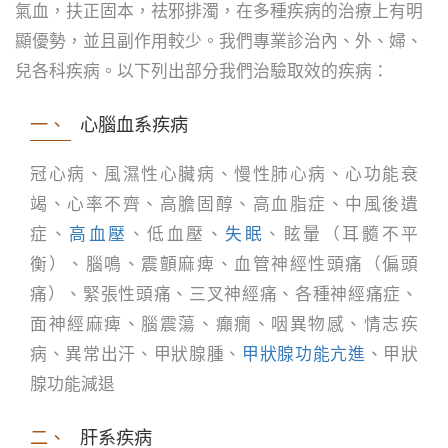
氣血，扶正固本，祛邪排濁，在多種疾病的治療上有明
顯優勢，並且副作用較少。我們專業診治內、外、婦、
兒各科疾病。以下列出部分我們治驗取效的疾病：
一、
心腦血系疾病
冠心病、風濕性心臟病、慢性肺心病、心功能衰
竭、心率不齊、高膽固醇、高血脂症、中風後遺
症、
高血壓
、低血壓、
失眠
、眩暈（耳髓不平
衡）、腦鳴、震顫麻痺、血管神經性頭痛（偏頭
痛）、緊張性頭痛、三叉神經痛、各種神經痛症、
面神經麻痺、腦震蕩、癲癇、咽異物感、情志疾
病、異常出汗、甲狀腺腫、
甲狀腺功能亢進
、甲狀
腺功能減退
二、
肝系疾病