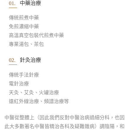
01.
中藥治療
傳統煎煮中藥
免煎濃縮中藥
高溫真空包裝代煎煮中藥
專業湯包、茶包
02.
針灸治療
傳統手法針療
電針治療
天灸、艾灸、火罐治療
遠紅外線治療、頻譜治療等
中醫從整體上（因此我們反對中醫治病過細分科，也因
此大多數著名中醫皆精治各科及疑難雜病）調陰陽，和