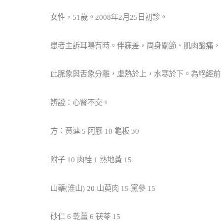
女性，51歲。2008年2月25日初診。
病案編號：8097
患者主訴耳鳴有時。伴寐差，周身關節、肌肉酸痛，
此脈象與舌象分離，虛熱於上，水寒於下。為絕經前
辨證：心腎不交。
方：黃連 5 阿膠 10 龜板 30
附子 10 肉桂 1 熟地黃 15
山藥(淮山) 20 山萸肉 15 黨參 15
砂仁 6 乾薑 6 茯苓 15