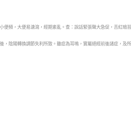
3
小便頻，大便易溏瀉，經期紊亂。查：說話緊張聲大急促，舌紅暗
後，陰陽轉換調節失利所致。雖症為耳鳴，實屬絕經前後諸症，及