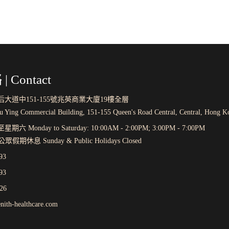
| Contact
大道中151-155號兆英商業大廈19樓全層
iu Ying Commercial Building, 151-155 Queen's Road Central, Central, Hong K
六 Monday to Saturday: 10:00AM - 2:00PM; 3:00PM - 7:00PM
假期休息 Sunday & Public Holidays Closed
93
93
26
nith-healthcare.com