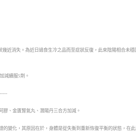
症狀幾近消失。為近日過食生冷之品而至症狀反復，此來陰陽相合未
加減續服5劑。
-----
連阿膠、金匱腎氣丸、潛陽丹三合方加減。
的證的變化，其原因在於，身體是從失衡到重新恢復平衡的狀態，在