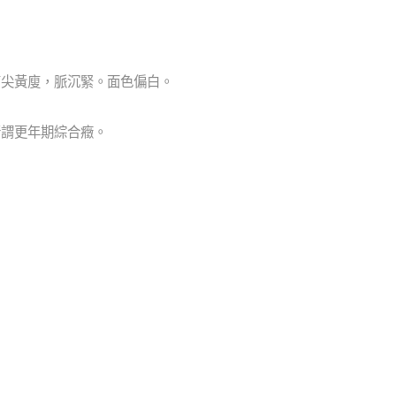
苔尖黃廋，脈沉緊。面色偏白。
所謂更年期綜合癥。